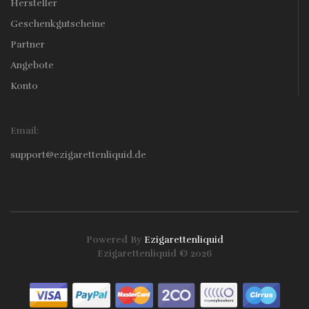
Hersteller
Geschenkgutscheine
Partner
Angebote
Konto
Email:
support@ezigarettenliquid.de
Powered By
Ezigarettenliquid
Ezigarettenliquid © 2026
Quickly Click Here:
Judi Online
78win
C