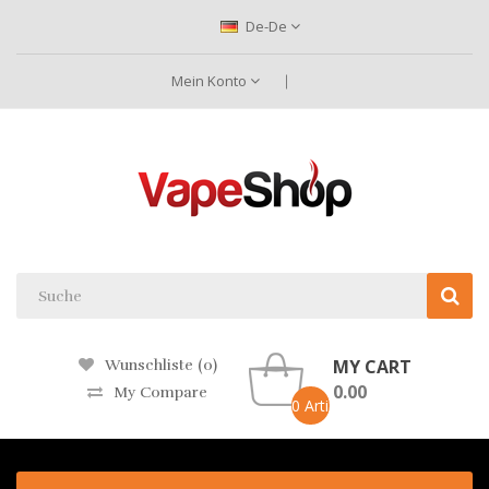
De-De
Mein Konto
MY CART
Wunschliste (0)
0.00
My Compare
0 Artikel -