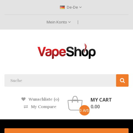
De-De
Mein Konto
MY CART
Wunschliste (0)
0.00
My Compare
0 Artikel -