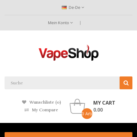
De-De
Mein Konto
MY CART
Wunschliste (0)
0.00
My Compare
0 Artikel -