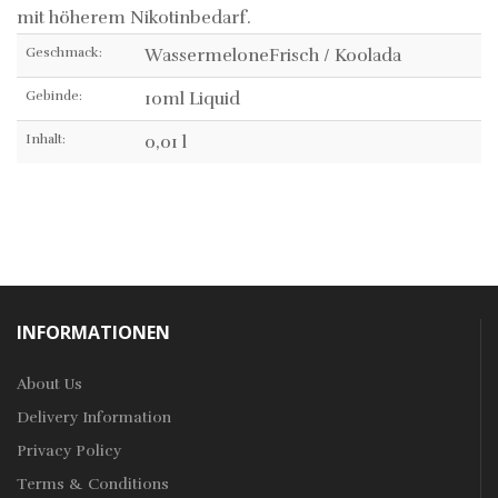
mit höherem Nikotinbedarf.
Geschmack:
WassermeloneFrisch / Koolada
Gebinde:
10ml Liquid
Inhalt:
0,01 l
INFORMATIONEN
About Us
Delivery Information
Privacy Policy
Terms & Conditions