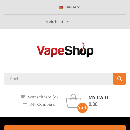
De-De
Mein Konto
MY CART
Wunschliste (0)
0.00
My Compare
0 Artikel -