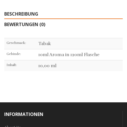
BESCHREIBUNG
BEWERTUNGEN (0)
Geschmack:
Tabak
Gebinde:
10ml Aroma in 120ml Flasche
Inhalt:
10,00 ml
INFORMATIONEN