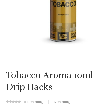
Tobacco Aroma 10ml
Drip Hacks
0 Bewertungen
+ Bewertung