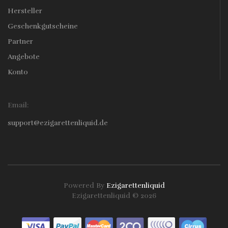
Hersteller
Geschenkgutscheine
Partner
Angebote
Konto
Email:
support@ezigarettenliquid.de
Powered By
Ezigarettenliquid
Ezigarettenliquid © 2026
n
Slot Gacor
78win
Online Casino Uk
78win
Online Casino
78win
Slot Ga