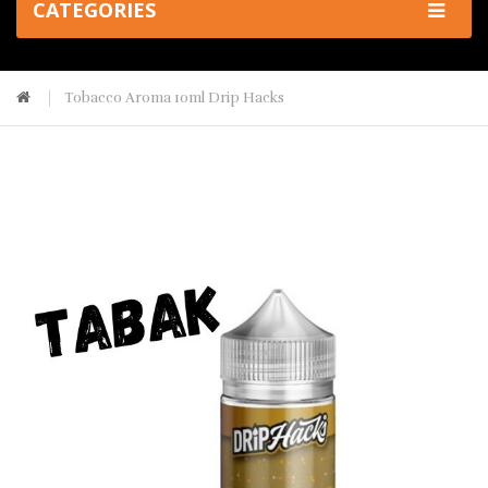
CATEGORIES
Tobacco Aroma 10ml Drip Hacks