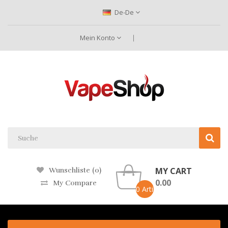
De-De
Mein Konto
MY CART
Wunschliste (0)
0.00
My Compare
0 Artikel -