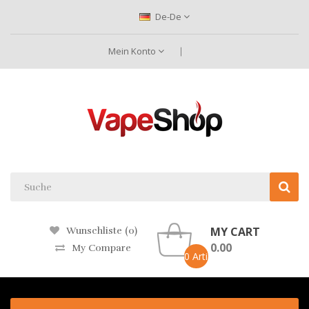
De-De
Mein Konto
MY CART
Wunschliste (0)
0.00
My Compare
0 Artikel -