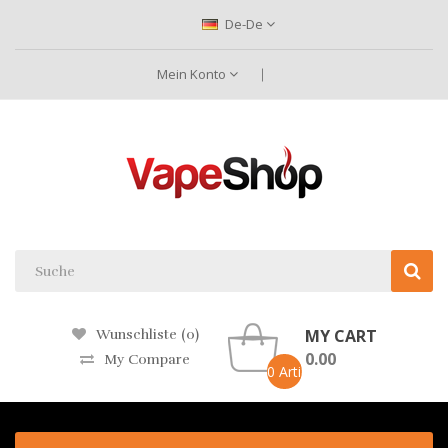
De-De
Mein Konto
MY CART
Wunschliste (0)
0.00
My Compare
0 Artikel -